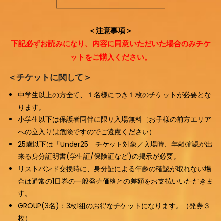
＜注意事項＞
Home
下記必ずお読みになり、内容に同意いただいた場合のみチケ
Schedules
ットをご購入ください。
Artists
＜チケットに関して＞​
Location
中学生以上の方全て、１名様につき１枚のチケットが必要とな
ります。
About
小学生以下は保護者同伴に限り入場無料（お子様の前方エリア
Tickets
への立入りは危険ですのでご遠慮ください）
25歳以下は「Under25」チケット対象／入場時、年齢確認が出
来る身分証明書(学生証/保険証など)の掲示が必要。
リストバンド交換時に、身分証による年齢の確認が取れない場
合は通常の1日券の一般発売価格との差額をお支払いいただきま
す。
GROUP(3名)：3枚1組のお得なチケットになります。（発券３
枚）