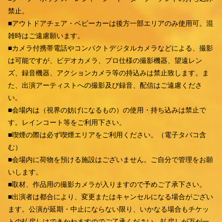
禁止。
■アウトドアチェア・ベビーカーは後方一部エリアのみ使用可。混
雑時はご遠慮願います。
■カメラ付携帯電話やコンパクトデジタルカメラなどによる、撮影
は可能ですが、ビデオカメラ、プロ仕様の撮影機器、望遠レン
ズ、録音機器、アクションカメラ等の持込みは禁止致します。ま
た、出演アーティストへの撮影及び録音、配信はご遠慮くださ
い。
■会場内は（視界の妨げになるもの）の使用・持ち込みは禁止で
す。レインコート等をご利用下さい。
■喫煙の際は必ず喫煙エリアをご利用ください。（電子タバコ含
む）
■会場内に荷物を預ける施設はございません。ご自分で管理をお願
いします。
■取材、作品用の撮影カメラが入りますので予めご了承下さい。
■出演者は都合により、変更またはキャンセルになる場合がござい
ます。公演が延期・中止にならない限り、いかなる場合もチケッ
トの払戻しはできかねますのでご了承ください。払戻しが万が一