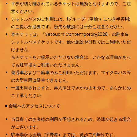
半券が切り離されているチケットは無効となりますので、ご注
意ください。
シャトルバスのご利用には、1グループ（車1台）につき半券1枚
のご提示が必要です。紛失や破損には十分ご注意ください。
本チケットは、「Setouchi Contemporary2026」の駐車&
シャトルバスチケットです。他の施設や日程ではご利用いただ
けません。
※チケットをご提示いただけない場合は、いかなる理由があっ
ても駐車場をご利用いただけません。
普通車および二輪車のみご利用いただけます。マイクロバス等
の大型車両は駐車できません。
一度出庫されますと、再入庫はできかねますので、あらかじめ
ご了承ください
■ 会場へのアクセスについて
当日多くのお客様の利用が予想されるため、渋滞が起きる場合
がございます。
駐車場から会場（宇野港）までは、徒歩で約15分です。