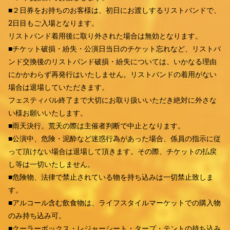
■２日券をお持ちのお客様は、初日にお渡しするリストバンドで、
2日目もご入場となります。
リストバンド着用後に取り外された場合は無効となります。
■チケット破損・紛失・公演日当日のチケット忘れなど、リストバ
ンド交換後のリストバンド破損・紛失については、いかなる理由
にかかわらず再発行はいたしません。リストバンドの着用がない
場合は退場していただきます。
フェスティバル終了まで大切にお取り扱いいただき絶対に外さな
い様お願いいたします。
■雨天決行。荒天の際は主催者判断で中止となります。
■公演中、危険・泥酔など迷惑行為があった場合、係員の指示に従
って頂けない場合は退場して頂きます。その際、チケットの払戻
し等は一切いたしません。
■危険物、法律で禁止されている物を持ち込みは一切禁止致しま
す。
■アルコール含む飲食物は、ライフスタイルマーケットでの購入物
のみ持ち込み可。
■クーラーボックス・レジャーシート・タープ・テントの持ち込み